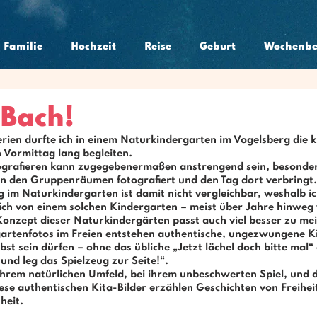
Familie
Hochzeit
Reise
Geburt
Wochenbe
 Bach!
ien durfte ich in einem Naturkindergarten im Vogelsberg die k
 Vormittag lang begleiten.
tografieren kann zugegebenermaßen anstrengend sein, besonder
 in den Gruppenräumen fotografiert und den Tag dort verbringt.
ng im Naturkindergarten
 ist damit nicht vergleichbar, weshalb i
ich von einem solchen Kindergarten – meist über Jahre hinweg 
onzept dieser 
Naturkindergärten
 passt auch viel besser zu me
gartenfotos
 im Freien entstehen authentische, 
ungezwungene Ki
lbst sein dürfen – ohne das übliche „Jetzt lächel doch bitte mal“
und leg das Spielzeug zur Seite!“.
 ihrem natürlichen Umfeld, bei ihrem unbeschwerten Spiel, und da
ese 
authentischen Kita-Bilder
 erzählen Geschichten von Freihei
heit.