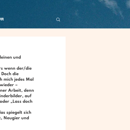
tt
leinen und 
s wenn der/die 
 Doch die 
ch mich jedes Mal 
wieder – 
iner Arbeit, denn 
nderbilder
, auf 
 oder „Lass doch 
s spiegelt sich 
t, Neugier und 