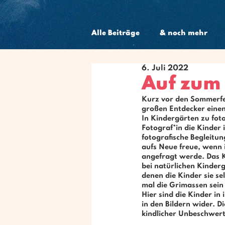
Alle Beiträge
& noch mehr
6. Juli 2022
Schwangerschaft
Auf zum
Kurz vor den Sommerfer
großen Entdecker einen
In 
Kindergärten
 zu fo
Fotograf*in die Kinder
fotografische Begleitu
aufs Neue freue, wenn 
angefragt werde. Das K
bei 
natürlichen Kinder
denen die Kinder sie se
mal die Grimassen sein 
Hier sind die Kinder in
in den Bildern wider. Di
kindlicher Unbeschwert