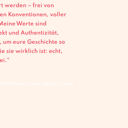
rt werden – frei von
hen Konventionen, voller
 Meine Werte sind
kt und Authentizität,
r, um eure Geschichte so
e sie wirklich ist: echt,
ei.
“
2025 Marie-Luise Härtel | Fulda