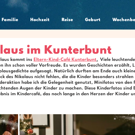
Familie
Hochzeit
Reise
Geburt
Wochenbe
laus im Kunterbunt
laus kommt ins 
Eltern-Kind-Café Kunterbunt
.
  Viele leuchtende
n ihn schon voller Vorfreude. Es wurden Geschichten erzählt, 
olausgedichte aufgesagt. Natürlich durften am Ende auch klein
 des Nikolaus nicht fehlen, die die Kinder besonders strahlen 
deraktion
 habe ich die Gelegenheit genutzt, 
Minifotos
 von den 
htenden Augen der Kinder zu machen. Diese 
Kinderfotos
 sind
ebnis im 
Kindercafé
, das noch lange in den Herzen der Kinder un