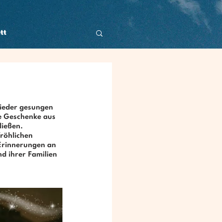
tt
 
Lieder gesungen 
e Geschenke aus 
ließen.
fröhlichen 
 Erinnerungen an 
d ihrer Familien 