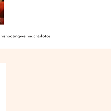
nishooting
weihnachtsfotos