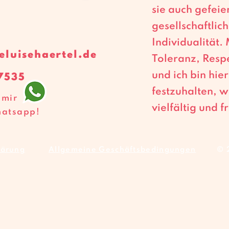
sie auch gefeie
gesellschaftlic
Individualität.
eluisehaertel.de
Toleranz, Respe
und ich bin hie
7535‬
festzuhalten, wi
 mir
vielfältig und fr
hatsapp!
lärung
Allgemeine Geschäftsbedingungen
© 