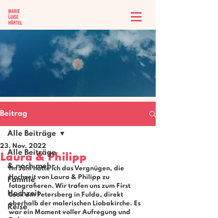
Beitrag
Alle Beiträge
23. Nov. 2022
Alle Beiträge
Laura & Philipp
& noch mehr
Im Juni hatte ich das Vergnügen, die 
Hochzeit von 
Laura & Philipp
 zu 
Familie
fotografieren. Wir trafen uns zum 
First 
Hochzeit
Look
 am 
Petersberg
 in Fulda, direkt 
oberhalb der malerischen 
Liobakirche
. Es 
Reise
war ein Moment voller Aufregung und 