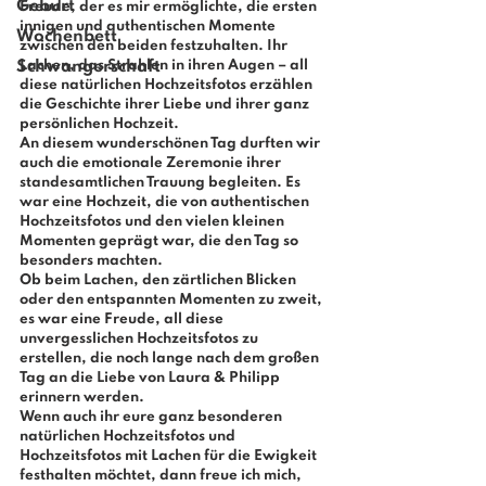
Geburt
Freude, der es mir ermöglichte, die ersten 
innigen und authentischen Momente 
Wochenbett
zwischen den beiden festzuhalten. Ihr 
Schwangerschaft
Lachen, das Strahlen in ihren Augen – all 
diese natürlichen 
Hochzeitsfotos
 erzählen 
die Geschichte ihrer Liebe und ihrer ganz 
persönlichen Hochzeit.
An diesem wunderschönen Tag durften wir 
auch die emotionale Zeremonie ihrer 
standesamtlichen Trauung
 begleiten. Es 
war eine Hochzeit, die von 
authentischen 
Hochzeitsfotos
 und den vielen kleinen 
Momenten geprägt war, die den Tag so 
besonders machten.
Ob beim Lachen, den zärtlichen Blicken 
oder den entspannten Momenten zu zweit, 
es war eine Freude, all diese 
unvergesslichen 
Hochzeitsfotos
 zu 
erstellen, die noch lange nach dem großen 
Tag an die Liebe von Laura & Philipp 
erinnern werden.
Wenn auch ihr eure ganz besonderen 
natürlichen Hochzeitsfotos
 und 
Hochzeitsfotos mit Lachen
 für die Ewigkeit 
festhalten möchtet, dann freue ich mich, 